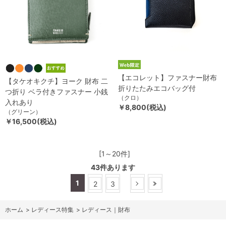
【エコレット】ファスナー財布
【タケオキクチ】ヨーク 財布 二
折りたたみエコバッグ付
つ折り ベラ付きファスナー 小銭
（クロ）
入れあり
￥8,800(税込)
（グリーン）
￥16,500(税込)
[1～20件]
43
件あります
1
2
3
ホーム
>
レディース特集
>
レディース｜財布