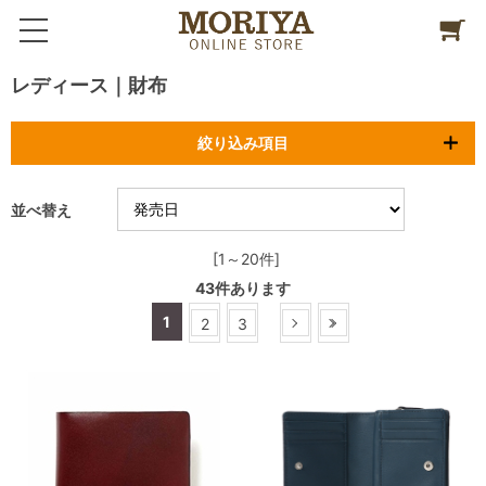
レディース｜財布
絞り込み項目
並べ替え
[1～20件]
43
件あります
1
2
3