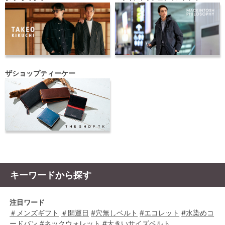
ザショップティーケー
キーワードから探す
注目ワード
＃メンズギフト
＃開運日
#穴無しベルト
#エコレット
#水染めコ
ードバン
#ネックウォレット
#大きいサイズベルト