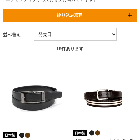
絞り込み項目
並べ替え
19
件あります