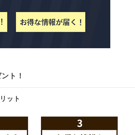
ゼント！
リット