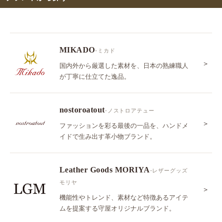
MIKADO
-ミカド
＞
国内外から厳選した素材を、日本の熟練職人
が丁寧に仕立てた逸品。
nostoroatout
-ノストロアテュー
＞
ファッションを彩る最後の一品を、ハンドメ
イドで生み出す革小物ブランド。
Leather Goods MORIYA
-レザーグッズ
モリヤ
＞
機能性やトレンド、素材など特徴あるアイテ
ムを提案する守屋オリジナルブランド。