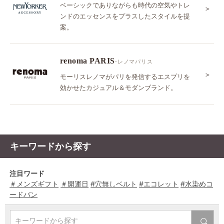
ベーシックでありながらも時代の空気やトレ
＞
ンドのエッセンスをプラスしたスタイルを提
案。
renoma PARIS
-レノマパリス
＞
モーリスレノマがパリを発信するエスプリを
効かせたカジュアル＆モダンブランド。
キーワードから探す
注目ワード
＃メンズギフト
＃開運日
#穴無しベルト
#エコレット
#水染めコ
ードバン
キーワードから探す