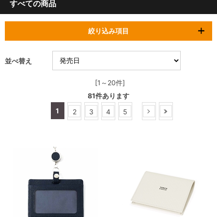
すべての商品
絞り込み項目
並べ替え
[1～20件]
81
件あります
1
2
3
4
5