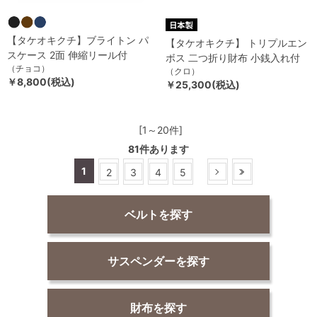
【タケオキクチ】ブライトン パ
【タケオキクチ】 トリプルエン
スケース 2面 伸縮リール付
ボス 二つ折り財布 小銭入れ付
（チョコ）
（クロ）
￥8,800(税込)
￥25,300(税込)
[1～20件]
81
件あります
1
2
3
4
5
ベルトを探す
サスペンダーを探す
財布を探す