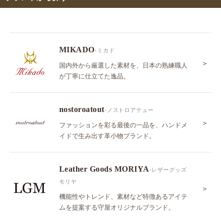
MIKADO
-ミカド
＞
国内外から厳選した素材を、日本の熟練職人
が丁寧に仕立てた逸品。
nostoroatout
-ノストロアテュー
＞
ファッションを彩る最後の一品を、ハンドメ
イドで生み出す革小物ブランド。
Leather Goods MORIYA
-レザーグッズ
モリヤ
＞
機能性やトレンド、素材など特徴あるアイテ
ムを提案する守屋オリジナルブランド。