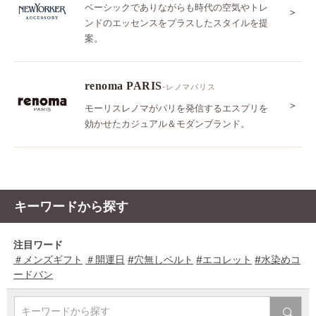
ベーシックでありながらも時代の空気やトレ
＞
ンドのエッセンスをプラスしたスタイルを提
案。
renoma PARIS
-レノマパリス
＞
モーリスレノマがパリを発信するエスプリを
効かせたカジュアル＆モダンブランド。
キーワードから探す
注目ワード
＃メンズギフト
＃開運日
#穴無しベルト
#エコレット
#水染めコ
ードバン
キーワードから探す