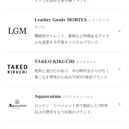
イドで生み出す革小物ブランド。
Leather Goods MORIYA
-レザーグッズ
モリヤ
＞
機能性やトレンド、素材など特徴あるアイテ
ムを提案する守屋オリジナルブランド。
TAKEO KIKUCHI
-タケオキクチ
＞
色気と遊び心があり、今の時代をさりげなく
着こなす男性のためのTOKYO発信ブランド。
Aquascutum
-アクアスキュータム
＞
ロンドン、リージェント街で創設した160年
以上の歴史をもつ伝統のブランド。