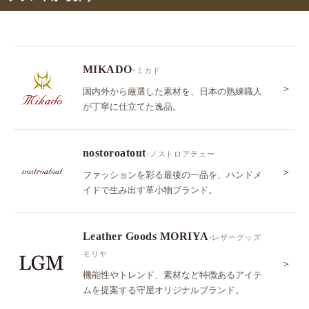
MIKADO
-ミカド
＞
国内外から厳選した素材を、日本の熟練職人
が丁寧に仕立てた逸品。
nostoroatout
-ノストロアテュー
＞
ファッションを彩る最後の一品を、ハンドメ
イドで生み出す革小物ブランド。
Leather Goods MORIYA
-レザーグッズ
モリヤ
＞
機能性やトレンド、素材など特徴あるアイテ
ムを提案する守屋オリジナルブランド。