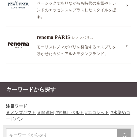
ベーシックでありながらも時代の空気やトレ
＞
ンドのエッセンスをプラスしたスタイルを提
案。
renoma PARIS
-レノマパリス
＞
モーリスレノマがパリを発信するエスプリを
効かせたカジュアル＆モダンブランド。
キーワードから探す
注目ワード
＃メンズギフト
＃開運日
#穴無しベルト
#エコレット
#水染めコ
ードバン
キーワードから探す