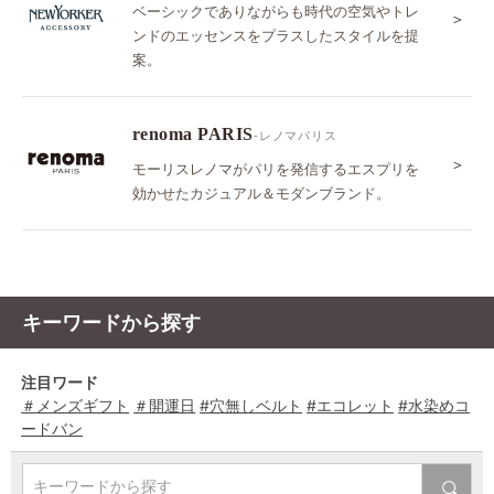
ベーシックでありながらも時代の空気やトレ
＞
ンドのエッセンスをプラスしたスタイルを提
案。
renoma PARIS
-レノマパリス
＞
モーリスレノマがパリを発信するエスプリを
効かせたカジュアル＆モダンブランド。
キーワードから探す
注目ワード
＃メンズギフト
＃開運日
#穴無しベルト
#エコレット
#水染めコ
ードバン
キーワードから探す