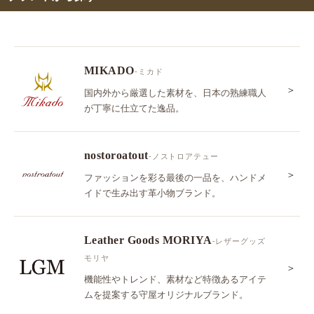
MIKADO
-ミカド
＞
国内外から厳選した素材を、日本の熟練職人
が丁寧に仕立てた逸品。
nostoroatout
-ノストロアテュー
＞
ファッションを彩る最後の一品を、ハンドメ
イドで生み出す革小物ブランド。
Leather Goods MORIYA
-レザーグッズ
モリヤ
＞
機能性やトレンド、素材など特徴あるアイテ
ムを提案する守屋オリジナルブランド。