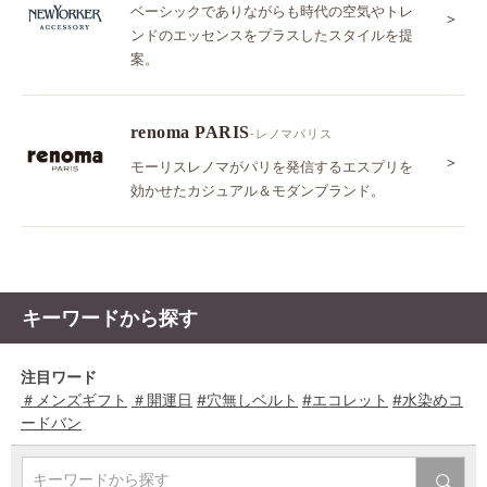
ベーシックでありながらも時代の空気やトレ
＞
ンドのエッセンスをプラスしたスタイルを提
案。
renoma PARIS
-レノマパリス
＞
モーリスレノマがパリを発信するエスプリを
効かせたカジュアル＆モダンブランド。
キーワードから探す
注目ワード
＃メンズギフト
＃開運日
#穴無しベルト
#エコレット
#水染めコ
ードバン
キーワードから探す