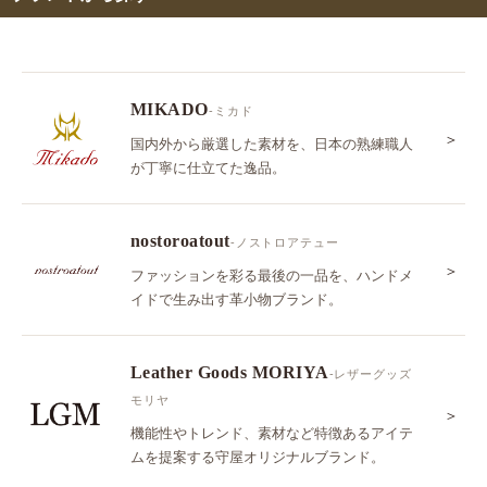
MIKADO
-ミカド
＞
国内外から厳選した素材を、日本の熟練職人
が丁寧に仕立てた逸品。
nostoroatout
-ノストロアテュー
＞
ファッションを彩る最後の一品を、ハンドメ
イドで生み出す革小物ブランド。
Leather Goods MORIYA
-レザーグッズ
モリヤ
＞
機能性やトレンド、素材など特徴あるアイテ
ムを提案する守屋オリジナルブランド。