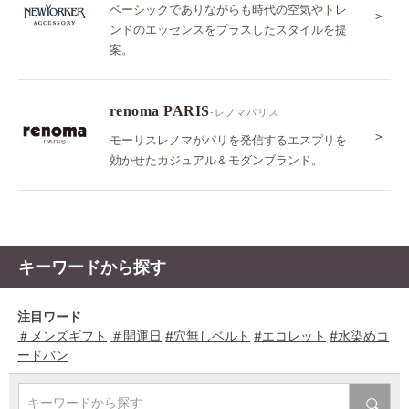
ベーシックでありながらも時代の空気やトレ
＞
ンドのエッセンスをプラスしたスタイルを提
案。
renoma PARIS
-レノマパリス
＞
モーリスレノマがパリを発信するエスプリを
効かせたカジュアル＆モダンブランド。
キーワードから探す
注目ワード
＃メンズギフト
＃開運日
#穴無しベルト
#エコレット
#水染めコ
ードバン
キーワードから探す