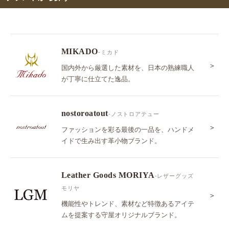
MIKADO
-ミカド
＞
国内外から厳選した素材を、日本の熟練職人
が丁寧に仕立てた逸品。
nostoroatout
-ノストロアテュー
＞
ファッションを彩る最後の一品を、ハンドメ
イドで生み出す革小物ブランド。
Leather Goods MORIYA
-レザーグッズ
モリヤ
＞
機能性やトレンド、素材など特徴あるアイテ
ムを提案する守屋オリジナルブランド。