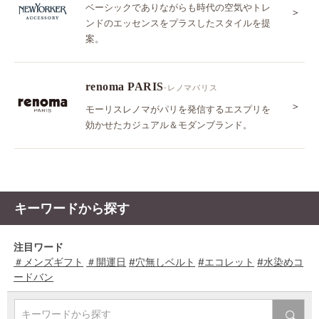
ベーシックでありながらも時代の空気やトレ
＞
ンドのエッセンスをプラスしたスタイルを提
案。
renoma PARIS
-レノマパリス
＞
モーリスレノマがパリを発信するエスプリを
効かせたカジュアル＆モダンブランド。
キーワードから探す
注目ワード
＃メンズギフト
＃開運日
#穴無しベルト
#エコレット
#水染めコ
ードバン
キーワードから探す