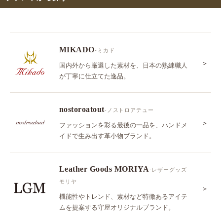
MIKADO
-ミカド
＞
国内外から厳選した素材を、日本の熟練職人
が丁寧に仕立てた逸品。
nostoroatout
-ノストロアテュー
＞
ファッションを彩る最後の一品を、ハンドメ
イドで生み出す革小物ブランド。
Leather Goods MORIYA
-レザーグッズ
モリヤ
＞
機能性やトレンド、素材など特徴あるアイテ
ムを提案する守屋オリジナルブランド。