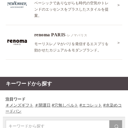
ベーシックでありながらも時代の空気やトレ
＞
ンドのエッセンスをプラスしたスタイルを提
案。
renoma PARIS
-レノマパリス
＞
モーリスレノマがパリを発信するエスプリを
効かせたカジュアル＆モダンブランド。
キーワードから探す
注目ワード
＃メンズギフト
＃開運日
#穴無しベルト
#エコレット
#水染めコ
ードバン
キーワードから探す