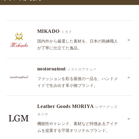
MIKADO
-ミカド
＞
国内外から厳選した素材を、日本の熟練職人
が丁寧に仕立てた逸品。
nostoroatout
-ノストロアテュー
＞
ファッションを彩る最後の一品を、ハンドメ
イドで生み出す革小物ブランド。
Leather Goods MORIYA
-レザーグッズ
モリヤ
＞
機能性やトレンド、素材など特徴あるアイテ
ムを提案する守屋オリジナルブランド。