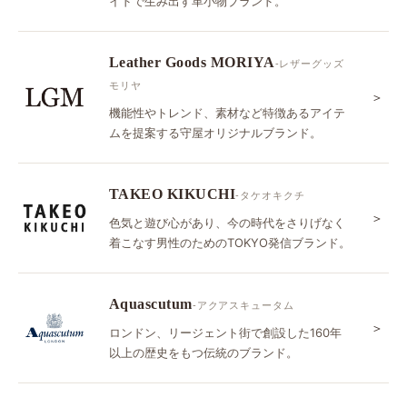
イドで生み出す革小物ブランド。
Leather Goods MORIYA
-レザーグッズ
モリヤ
＞
機能性やトレンド、素材など特徴あるアイテ
ムを提案する守屋オリジナルブランド。
TAKEO KIKUCHI
-タケオキクチ
＞
色気と遊び心があり、今の時代をさりげなく
着こなす男性のためのTOKYO発信ブランド。
Aquascutum
-アクアスキュータム
＞
ロンドン、リージェント街で創設した160年
以上の歴史をもつ伝統のブランド。