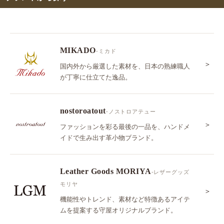
MIKADO
-ミカド
＞
国内外から厳選した素材を、日本の熟練職人
が丁寧に仕立てた逸品。
nostoroatout
-ノストロアテュー
＞
ファッションを彩る最後の一品を、ハンドメ
イドで生み出す革小物ブランド。
Leather Goods MORIYA
-レザーグッズ
モリヤ
＞
機能性やトレンド、素材など特徴あるアイテ
ムを提案する守屋オリジナルブランド。