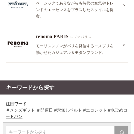
ベーシックでありながらも時代の空気やトレ
＞
ンドのエッセンスをプラスしたスタイルを提
案。
renoma PARIS
-レノマパリス
＞
モーリスレノマがパリを発信するエスプリを
効かせたカジュアル＆モダンブランド。
キーワードから探す
注目ワード
＃メンズギフト
＃開運日
#穴無しベルト
#エコレット
#水染めコ
ードバン
キーワードから探す