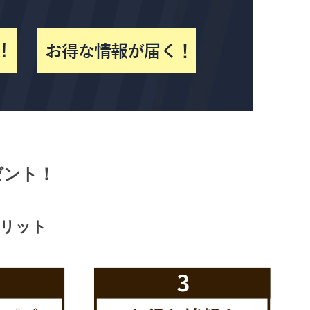
ゼント！
リット