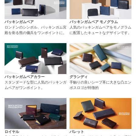
バッキンガムベア
バッキンガムベア モノグラム
ロンドンのシンボル、バッキンガム宮
人気のバッキンガムベアをモノグラム
殿を衛る熊の傭兵をワンポイントに。
に配置したキュートなデザインです。
バッキンガムベアカラー
グランディ
スタンダードな型に人気のバッキンガ
手触りの良いシープ革に大きな凸エン
ムベアがワンポイント。
ボスロゴが特徴的
ロイヤル
パレット