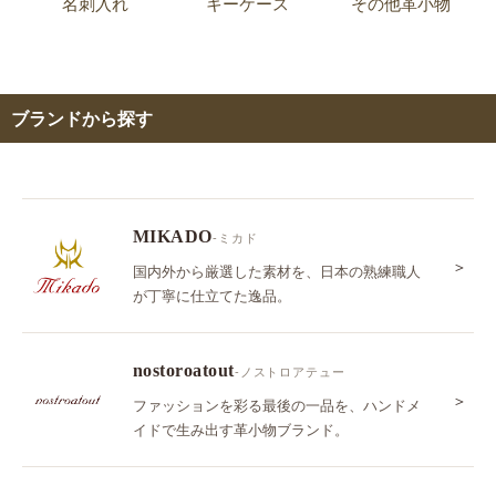
名刺入れ
キーケース
その他革小物
ブランドから探す
MIKADO
-ミカド
＞
国内外から厳選した素材を、日本の熟練職人
が丁寧に仕立てた逸品。
nostoroatout
-ノストロアテュー
＞
ファッションを彩る最後の一品を、ハンドメ
イドで生み出す革小物ブランド。