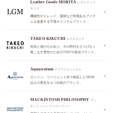
Leather Goods MORIYA
-レザーグッズ
モリヤ
＞
機能性やトレンド、素材など特徴あるアイテ
ムを提案する守屋オリジナルブランド。
TAKEO KIKUCHI
-タケオキクチ
＞
色気と遊び心があり、今の時代をさりげなく
着こなす男性のためのTOKYO発信ブランド。
Aquascutum
-アクアスキュータム
＞
ロンドン、リージェント街で創設した160年
以上の歴史をもつ伝統のブランド。
MACKINTOSH PHILOSOPHY
-マッ
キントッシュ フィロソフィー
＞