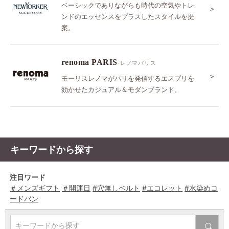
ベーシックでありながらも時代の空気やトレ
＞
ンドのエッセンスをプラスしたスタイルを提
案。
renoma PARIS
-レノマパリス
＞
モーリスレノマがパリを発信するエスプリを
効かせたカジュアル＆モダンブランド。
キーワードから探す
注目ワード
＃メンズギフト
＃開運日
#穴無しベルト
#エコレット
#水染めコ
ードバン
キーワードから探す