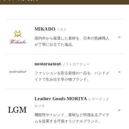
MIKADO
-ミカド
＞
国内外から厳選した素材を、日本の熟練職人
が丁寧に仕立てた逸品。
nostoroatout
-ノストロアテュー
＞
ファッションを彩る最後の一品を、ハンドメ
イドで生み出す革小物ブランド。
Leather Goods MORIYA
-レザーグッズ
モリヤ
＞
機能性やトレンド、素材など特徴あるアイテ
ムを提案する守屋オリジナルブランド。