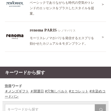
ベーシックでありながらも時代の空気やトレ
＞
ンドのエッセンスをプラスしたスタイルを提
案。
renoma PARIS
-レノマパリス
＞
モーリスレノマがパリを発信するエスプリを
効かせたカジュアル＆モダンブランド。
キーワードから探す
注目ワード
＃メンズギフト
＃開運日
#穴無しベルト
#エコレット
#水染めコ
ードバン
キーワードから探す