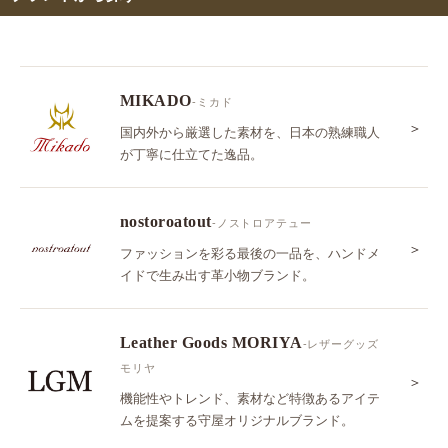
MIKADO
-ミカド
＞
国内外から厳選した素材を、日本の熟練職人
が丁寧に仕立てた逸品。
nostoroatout
-ノストロアテュー
＞
ファッションを彩る最後の一品を、ハンドメ
イドで生み出す革小物ブランド。
Leather Goods MORIYA
-レザーグッズ
モリヤ
＞
機能性やトレンド、素材など特徴あるアイテ
ムを提案する守屋オリジナルブランド。