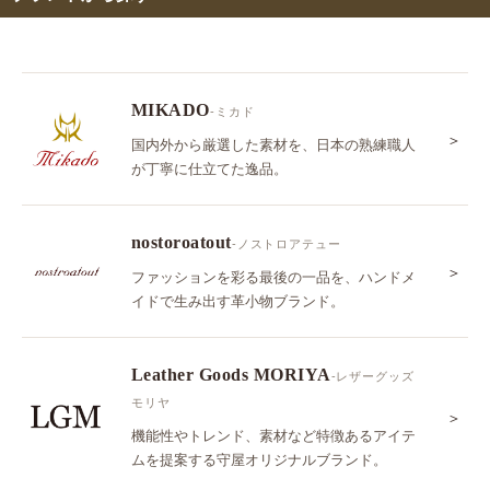
MIKADO
-ミカド
＞
国内外から厳選した素材を、日本の熟練職人
が丁寧に仕立てた逸品。
nostoroatout
-ノストロアテュー
＞
ファッションを彩る最後の一品を、ハンドメ
イドで生み出す革小物ブランド。
Leather Goods MORIYA
-レザーグッズ
モリヤ
＞
機能性やトレンド、素材など特徴あるアイテ
ムを提案する守屋オリジナルブランド。