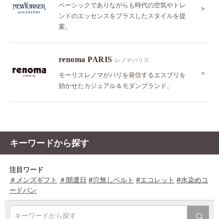
ベーシックでありながらも時代の空気やトレ
＞
ンドのエッセンスをプラスしたスタイルを提
案。
renoma PARIS
-レノマパリス
＞
モーリスレノマがパリを発信するエスプリを
効かせたカジュアル＆モダンブランド。
キーワードから探す
注目ワード
＃メンズギフト
＃開運日
#穴無しベルト
#エコレット
#水染めコ
ードバン
キーワードから探す