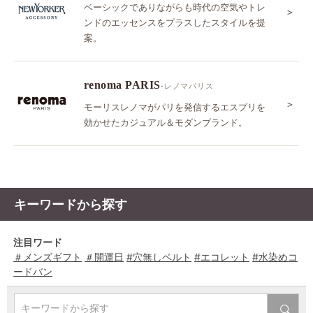
ベーシックでありながらも時代の空気やトレ
＞
ンドのエッセンスをプラスしたスタイルを提
案。
renoma PARIS
-レノマパリス
＞
モーリスレノマがパリを発信するエスプリを
効かせたカジュアル＆モダンブランド。
キーワードから探す
注目ワード
＃メンズギフト
＃開運日
#穴無しベルト
#エコレット
#水染めコ
ードバン
キーワードから探す