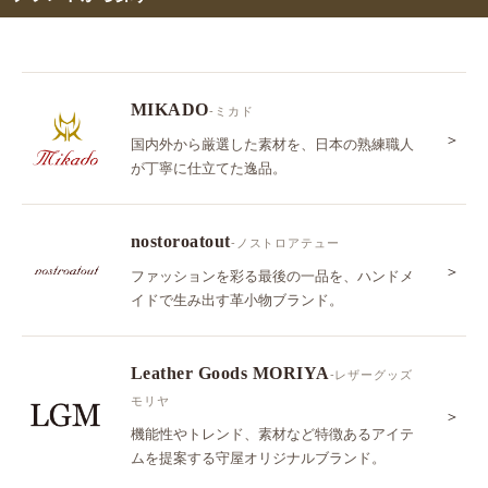
MIKADO
-ミカド
＞
国内外から厳選した素材を、日本の熟練職人
が丁寧に仕立てた逸品。
nostoroatout
-ノストロアテュー
＞
ファッションを彩る最後の一品を、ハンドメ
イドで生み出す革小物ブランド。
Leather Goods MORIYA
-レザーグッズ
モリヤ
＞
機能性やトレンド、素材など特徴あるアイテ
ムを提案する守屋オリジナルブランド。