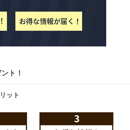
ゼント！
リット