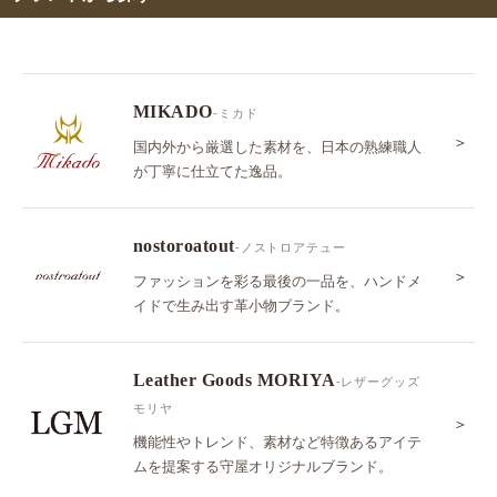
MIKADO
-ミカド
＞
国内外から厳選した素材を、日本の熟練職人
が丁寧に仕立てた逸品。
nostoroatout
-ノストロアテュー
＞
ファッションを彩る最後の一品を、ハンドメ
イドで生み出す革小物ブランド。
Leather Goods MORIYA
-レザーグッズ
モリヤ
＞
機能性やトレンド、素材など特徴あるアイテ
ムを提案する守屋オリジナルブランド。