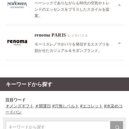
ベーシックでありながらも時代の空気やトレ
＞
ンドのエッセンスをプラスしたスタイルを提
案。
renoma PARIS
-レノマパリス
＞
モーリスレノマがパリを発信するエスプリを
効かせたカジュアル＆モダンブランド。
キーワードから探す
注目ワード
＃メンズギフト
＃開運日
#穴無しベルト
#エコレット
#水染めコ
ードバン
キーワードから探す