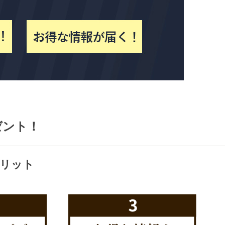
ゼント！
リット