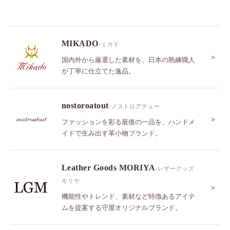
MIKADO
-ミカド
＞
国内外から厳選した素材を、日本の熟練職人
が丁寧に仕立てた逸品。
nostoroatout
-ノストロアテュー
＞
ファッションを彩る最後の一品を、ハンドメ
イドで生み出す革小物ブランド。
Leather Goods MORIYA
-レザーグッズ
モリヤ
＞
機能性やトレンド、素材など特徴あるアイテ
ムを提案する守屋オリジナルブランド。