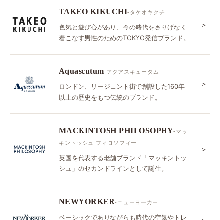
TAKEO KIKUCHI
-タケオキクチ
＞
色気と遊び心があり、今の時代をさりげなく
着こなす男性のためのTOKYO発信ブランド。
Aquascutum
-アクアスキュータム
＞
ロンドン、リージェント街で創設した160年
以上の歴史をもつ伝統のブランド。
MACKINTOSH PHILOSOPHY
-マッ
キントッシュ フィロソフィー
＞
英国を代表する老舗ブランド「マッキントッ
シュ」のセカンドラインとして誕生。
NEWYORKER
-ニューヨーカー
ベーシックでありながらも時代の空気やトレ
＞