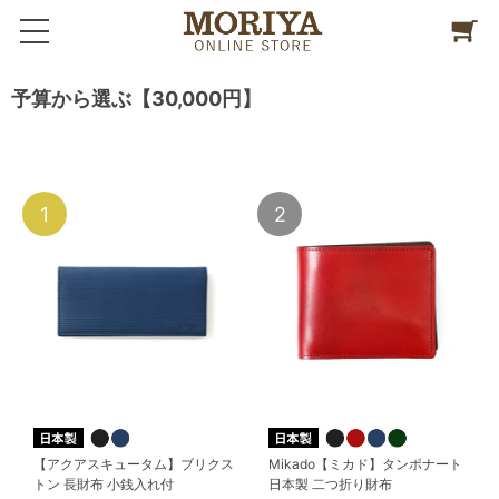
予算から選ぶ【30,000円】
1
2
【アクアスキュータム】ブリクス
Mikado【ミカド】タンポナート
トン 長財布 小銭入れ付
日本製 二つ折り財布