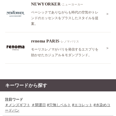
NEWYORKER
-ニューヨーカー
ベーシックでありながらも時代の空気やトレ
＞
ンドのエッセンスをプラスしたスタイルを提
案。
renoma PARIS
-レノマパリス
＞
モーリスレノマがパリを発信するエスプリを
効かせたカジュアル＆モダンブランド。
キーワードから探す
注目ワード
＃メンズギフト
＃開運日
#穴無しベルト
#エコレット
#水染めコ
ードバン