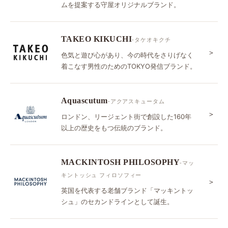
ムを提案する守屋オリジナルブランド。
TAKEO KIKUCHI
-タケオキクチ
＞
色気と遊び心があり、今の時代をさりげなく
着こなす男性のためのTOKYO発信ブランド。
Aquascutum
-アクアスキュータム
＞
ロンドン、リージェント街で創設した160年
以上の歴史をもつ伝統のブランド。
MACKINTOSH PHILOSOPHY
-マッ
キントッシュ フィロソフィー
＞
英国を代表する老舗ブランド「マッキントッ
シュ」のセカンドラインとして誕生。