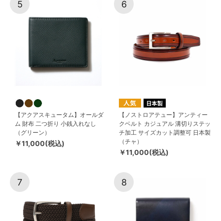
5
6
【アクアスキュータム】オールダ
【ノストロアテュー】アンティー
ム 財布 二つ折り 小銭入れなし
クベルト カジュアル 溝切りステッ
（グリーン）
チ加工 サイズカット調整可 日本製
（チャ）
￥11,000(税込)
￥11,000(税込)
7
8