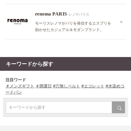
renoma PARIS
-レノマパリス
＞
モーリスレノマがパリを発信するエスプリを
効かせたカジュアル＆モダンブランド。
キーワードから探す
注目ワード
＃メンズギフト
＃開運日
#穴無しベルト
#エコレット
#水染めコ
ードバン
キーワードから探す