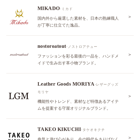
MIKADO
-ミカド
＞
国内外から厳選した素材を、日本の熟練職人
が丁寧に仕立てた逸品。
nostoroatout
-ノストロアテュー
＞
ファッションを彩る最後の一品を、ハンドメ
イドで生み出す革小物ブランド。
Leather Goods MORIYA
-レザーグッズ
モリヤ
＞
機能性やトレンド、素材など特徴あるアイテ
ムを提案する守屋オリジナルブランド。
TAKEO KIKUCHI
-タケオキクチ
＞
色気と遊び心があり、今の時代をさりげなく