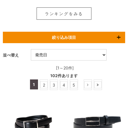
ランキングをみる
絞り込み項目
並べ替え
[1～20件]
102
件あります
1
2
3
4
5