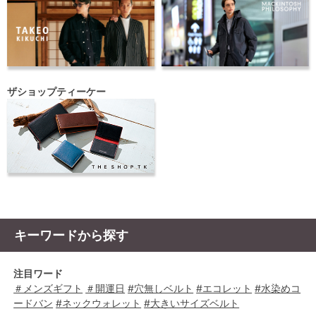
ザショップティーケー
キーワードから探す
注目ワード
＃メンズギフト
＃開運日
#穴無しベルト
#エコレット
#水染めコ
ードバン
#ネックウォレット
#大きいサイズベルト