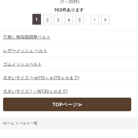
[1～20件]
102
件あります
1
2
3
4
5
穴無し無段階調整ベルト
レザーメッシュ ベルト
ゴムメッシュベルト
大きいサイズ (~w110～ｗ115ｃｍまで)
大きいサイズ ( ～W130ｃｍまで)
TOPページ≫
ホーム
>
ベルト一覧