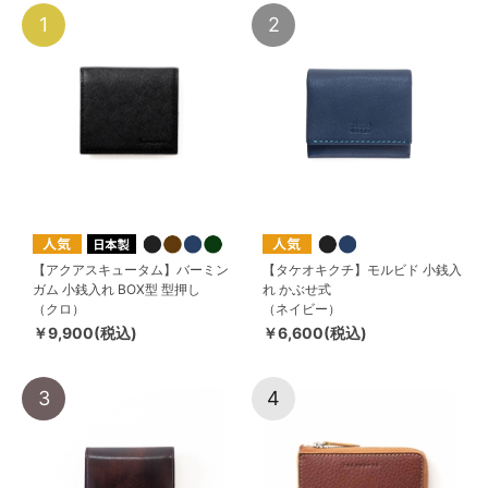
1
2
【アクアスキュータム】バーミン
【タケオキクチ】モルビド 小銭入
ガム 小銭入れ BOX型 型押し
れ かぶせ式
（クロ）
（ネイビー）
￥9,900(税込)
￥6,600(税込)
3
4