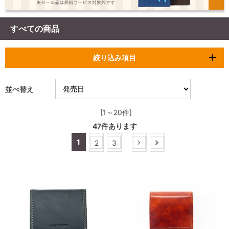
すべての商品
絞り込み項目
並べ替え
[1～20件]
47
件あります
1
2
3