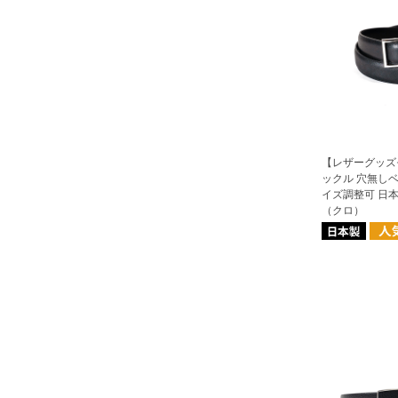
【レザーグッズ
ックル 穴無しベ
イズ調整可 日
（クロ）