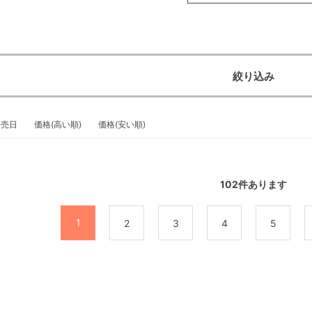
絞り込み
発売日
価格(高い順)
価格(安い順)
102
件あります
1
2
3
4
5