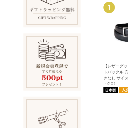
1
【レザーグッ
トバックル 
きなし サイ
（クロ）