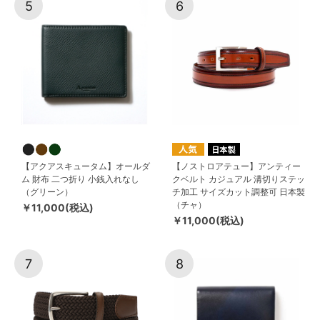
5
6
【アクアスキュータム】オールダ
【ノストロアテュー】アンティー
ム 財布 二つ折り 小銭入れなし
クベルト カジュアル 溝切りステッ
（グリーン）
チ加工 サイズカット調整可 日本製
（チャ）
￥11,000(税込)
￥11,000(税込)
7
8