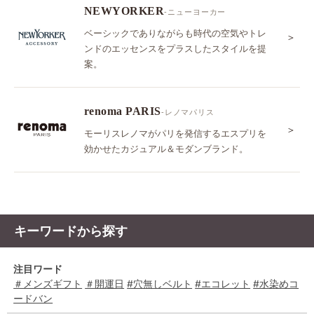
NEWYORKER
-ニューヨーカー
ベーシックでありながらも時代の空気やトレ
＞
ンドのエッセンスをプラスしたスタイルを提
案。
renoma PARIS
-レノマパリス
＞
モーリスレノマがパリを発信するエスプリを
効かせたカジュアル＆モダンブランド。
キーワードから探す
注目ワード
＃メンズギフト
＃開運日
#穴無しベルト
#エコレット
#水染めコ
ードバン