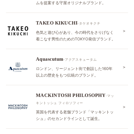
ムを提案する守屋オリジナルブランド。
TAKEO KIKUCHI
-タケオキクチ
＞
色気と遊び心があり、今の時代をさりげなく
着こなす男性のためのTOKYO発信ブランド。
Aquascutum
-アクアスキュータム
＞
ロンドン、リージェント街で創設した160年
以上の歴史をもつ伝統のブランド。
MACKINTOSH PHILOSOPHY
-マッ
キントッシュ フィロソフィー
＞
英国を代表する老舗ブランド「マッキントッ
シュ」のセカンドラインとして誕生。