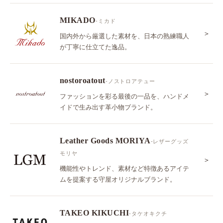
MIKADO
-ミカド
＞
国内外から厳選した素材を、日本の熟練職人
が丁寧に仕立てた逸品。
nostoroatout
-ノストロアテュー
＞
ファッションを彩る最後の一品を、ハンドメ
イドで生み出す革小物ブランド。
Leather Goods MORIYA
-レザーグッズ
モリヤ
＞
機能性やトレンド、素材など特徴あるアイテ
ムを提案する守屋オリジナルブランド。
TAKEO KIKUCHI
-タケオキクチ