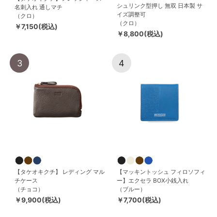
シュリンク型押し 無双 日本製 サ
名刺入れ 通しマチ
イズ調整可
（クロ）
（クロ）
￥7,150(税込)
￥8,800(税込)
3
4
【タケオキクチ】 レディング マル
【マッキントッシュ フィロソフィ
チケース
ー】エクセラ BOX小銭入れ
（チョコ）
（ブルー）
￥9,900(税込)
￥7,700(税込)