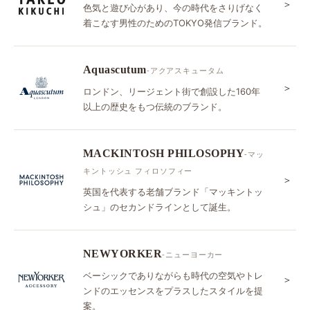
＞
色気と遊び心があり、今の時代をさりげなく
着こなす男性のためのTOKYO発信ブランド。
Aquascutum
-アクアスキュータム
＞
ロンドン、リージェント街で創設した160年
以上の歴史をもつ伝統のブランド。
MACKINTOSH PHILOSOPHY
-マッ
キントッシュ フィロソフィー
＞
英国を代表する老舗ブランド「マッキントッ
シュ」のセカンドラインとして誕生。
NEWYORKER
-ニューヨーカー
ベーシックでありながらも時代の空気やトレ
＞
ンドのエッセンスをプラスしたスタイルを提
案。