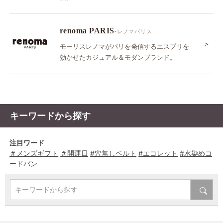
renoma PARIS
-レノマパリス
＞
モーリスレノマがパリを発信するエスプリを
効かせたカジュアル＆モダンブランド。
キーワードから探す
注目ワード
＃メンズギフト
＃開運日
#穴無しベルト
#エコレット
#水染めコ
ードバン
キーワードから探す