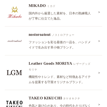
MIKADO
-ミカド
＞
国内外から厳選した素材を、日本の熟練職人
が丁寧に仕立てた逸品。
nostoroatout
-ノストロアテュー
＞
ファッションを彩る最後の一品を、ハンドメ
イドで生み出す革小物ブランド。
Leather Goods MORIYA
-レザーグッズ
モリヤ
＞
機能性やトレンド、素材など特徴あるアイテ
ムを提案する守屋オリジナルブランド。
TAKEO KIKUCHI
-タケオキクチ
＞
色気と遊び心があり、今の時代をさりげなく