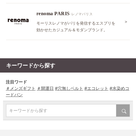
renoma PARIS
-レノマパリス
＞
モーリスレノマがパリを発信するエスプリを
効かせたカジュアル＆モダンブランド。
キーワードから探す
注目ワード
＃メンズギフト
＃開運日
#穴無しベルト
#エコレット
#水染めコ
ードバン
キーワードから探す