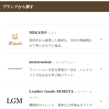
ブランドから探す
MIKADO
-ミカド
＞
国内外から厳選した素材を、日本の熟練職人
が丁寧に仕立てた逸品。
nostoroatout
-ノストロアテュー
＞
ファッションを彩る最後の一品を、ハンドメ
イドで生み出す革小物ブランド。
Leather Goods MORIYA
-レザーグッズ
モリヤ
＞
機能性やトレンド、素材など特徴あるアイテ