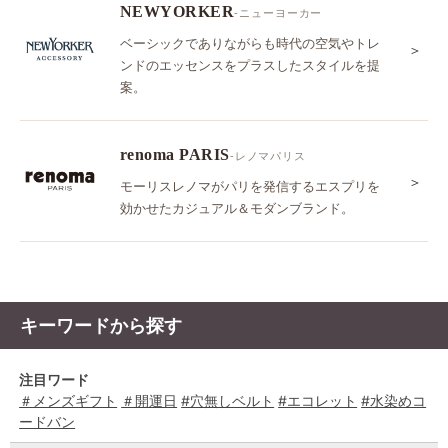
NEWYORKER
-ニューヨーカー
ベーシックでありながらも時代の空気やトレ
＞
ンドのエッセンスをプラスしたスタイルを提
案。
renoma PARIS
-レノマパリス
＞
モーリスレノマがパリを発信するエスプリを
効かせたカジュアル＆モダンブランド。
キーワードから探す
注目ワード
＃メンズギフト
＃開運日
#穴無しベルト
#エコレット
#水染めコ
ードバン