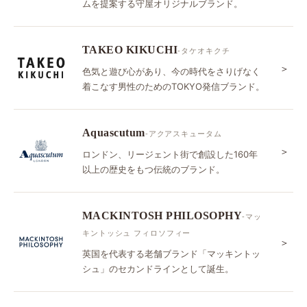
ムを提案する守屋オリジナルブランド。
TAKEO KIKUCHI
-タケオキクチ
＞
色気と遊び心があり、今の時代をさりげなく
着こなす男性のためのTOKYO発信ブランド。
Aquascutum
-アクアスキュータム
＞
ロンドン、リージェント街で創設した160年
以上の歴史をもつ伝統のブランド。
MACKINTOSH PHILOSOPHY
-マッ
キントッシュ フィロソフィー
＞
英国を代表する老舗ブランド「マッキントッ
シュ」のセカンドラインとして誕生。