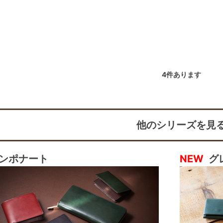
4
件あります
他のシリーズを見
ンポナート
NEW
グ