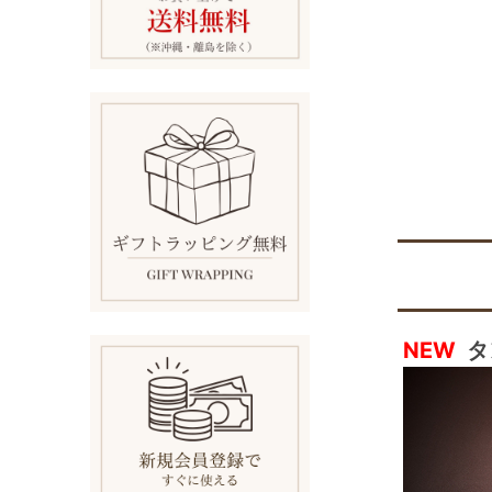
NEW
タ