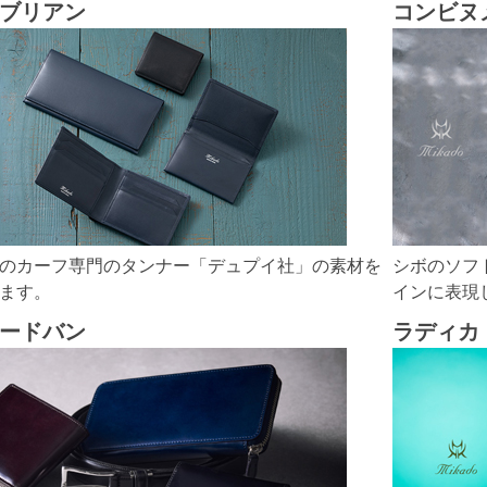
ブリアン
コンビヌ
のカーフ専門のタンナー「デュプイ社」の素材を
シボのソフ
ます。
インに表現
ードバン
ラディカ