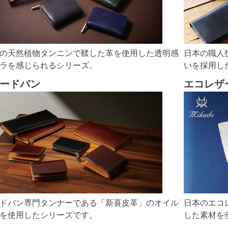
の天然植物タンニンで鞣した革を使用した透明感
日本の職人
ラを感じられるシリーズ。
いを採用し
ードバン
エコレザ
ドバン専門タンナーである「新喜皮革」のオイル
日本のエコ
を使用したシリーズです。
した素材を