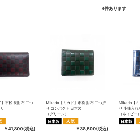
4
件あります
カド】市松 長財布 二つ
Mikado【ミカド】市松 財布 二つ折
Mikado【
あり
り コンパクト 日本製
り 小銭入れ
（グリーン）
（ネイビー
￥41,800(税込)
￥38,500(税込)