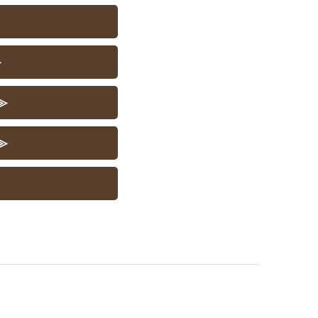
≫
≫
≫