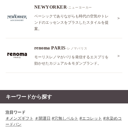
NEWYORKER
-ニューヨーカー
ベーシックでありながらも時代の空気やトレ
＞
ンドのエッセンスをプラスしたスタイルを提
案。
renoma PARIS
-レノマパリス
＞
モーリスレノマがパリを発信するエスプリを
効かせたカジュアル＆モダンブランド。
キーワードから探す
注目ワード
＃メンズギフト
＃開運日
#穴無しベルト
#エコレット
#水染めコ
ードバン