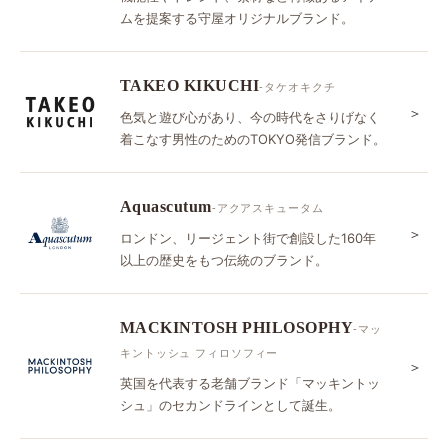
ムを提案する守屋オリジナルブランド。
TAKEO KIKUCHI
-タケオキクチ
＞
色気と遊び心があり、今の時代をさりげなく
着こなす男性のためのTOKYO発信ブランド。
Aquascutum
-アクアスキュータム
＞
ロンドン、リージェント街で創設した160年
以上の歴史をもつ伝統のブランド。
MACKINTOSH PHILOSOPHY
-マッ
キントッシュ フィロソフィー
＞
英国を代表する老舗ブランド「マッキントッ
シュ」のセカンドラインとして誕生。