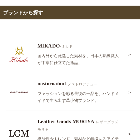
ブランドから探す
MIKADO
-ミカド
＞
国内外から厳選した素材を、日本の熟練職人
が丁寧に仕立てた逸品。
nostoroatout
-ノストロアテュー
＞
ファッションを彩る最後の一品を、ハンドメ
イドで生み出す革小物ブランド。
Leather Goods MORIYA
-レザーグッズ
モリヤ
＞
機能性やトレンド、素材など特徴あるアイテ