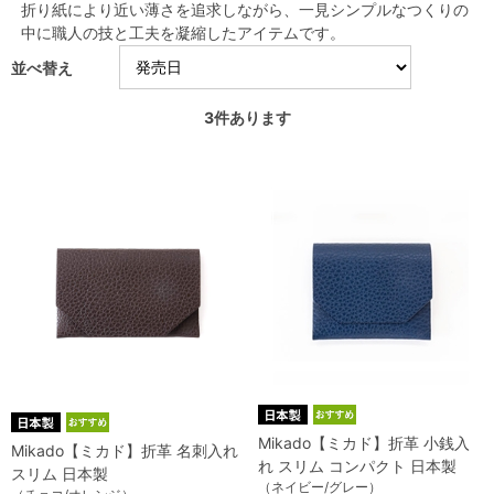
折り紙により近い薄さを追求しながら、一見シンプルなつくりの
中に職人の技と工夫を凝縮したアイテムです。
並べ替え
3
件あります
Mikado【ミカド】折革 小銭入
Mikado【ミカド】折革 名刺入れ
れ スリム コンパクト 日本製
スリム 日本製
（ネイビー/グレー）