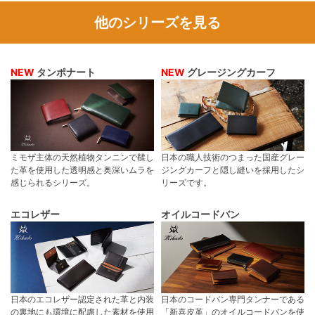
他のシリーズを見る
NEW
タンポナート
NEW
グレージングカーフ
ミモザ主体の天然植物タンニンで鞣し
日本の職人技術のつまった国産グレー
た革を使用した透明感と奥深いムラを
ジングカーフと隠し縫いを採用したシ
感じられるシリーズ。
リーズです。
エコレザー
オイルコードバン
日本のエコレザー認定された革と内装
日本のコードバン専門タンナーである
の裏地にも環境に配慮した素材を使用
「新喜皮革」のオイルコードバンを使