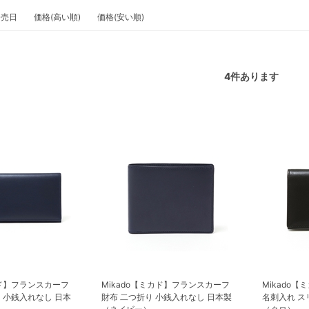
発売日
価格(高い順)
価格(安い順)
4
件あります
カド】フランスカーフ
Mikado【ミカド】フランスカーフ
Mikado
 小銭入れなし 日本
財布 二つ折り 小銭入れなし 日本製
名刺入れ ス