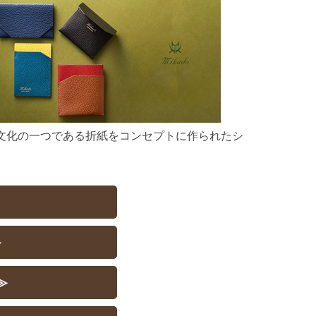
文化の一つである折紙をコンセプトに作られたシ
。
≫
≫