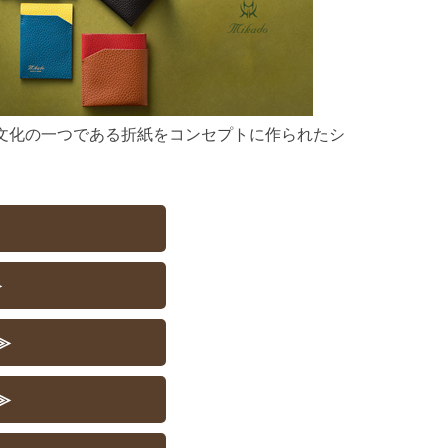
文化の一つである折紙をコンセプトに作られたシ
。
≫
≫
≫