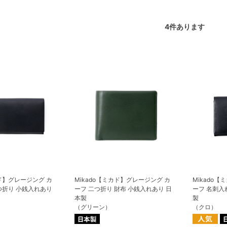
4
件あります
カド】グレージング カ
Mikado【ミカド】グレージング カ
Mikado
つ折り 小銭入れあり
ーフ 二つ折り 財布 小銭入れあり 日
ーフ 名刺入
本製
製
（グリーン）
（クロ）