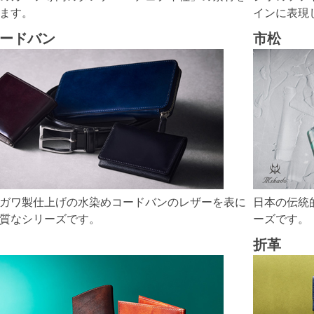
ます。
インに表現
ードバン
市松
ガワ製仕上げの水染めコードバンのレザーを表に
日本の伝統
質なシリーズです。
ーズです。
折革