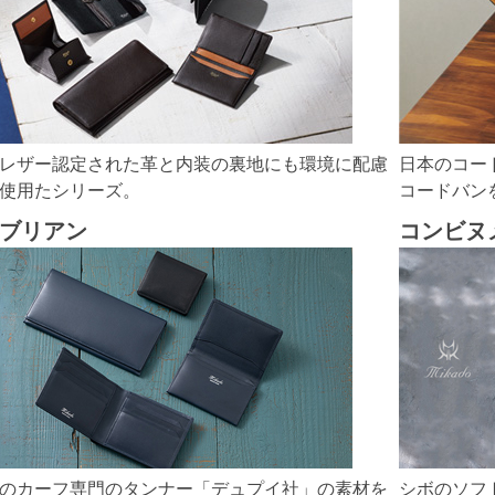
レザー認定された革と内装の裏地にも環境に配慮
日本のコー
使用たシリーズ。
コードバン
ブリアン
コンビヌ
のカーフ専門のタンナー「デュプイ社」の素材を
シボのソフ