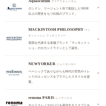
Aquascutum
-アクアスキュータム
＞
ロンドン、リージェント街で創設した160年
以上の歴史をもつ伝統のブランド。
MACKINTOSH PHILOSOPHY
-マッ
キントッシュ フィロソフィー
＞
英国を代表する老舗ブランド「マッキントッ
シュ」のセカンドラインとして誕生。
NEWYORKER
-ニューヨーカー
ベーシックでありながらも時代の空気やトレ
＞
ンドのエッセンスをプラスしたスタイルを提
案。
renoma PARIS
-レノマパリス
＞
モーリスレノマがパリを発信するエスプリを