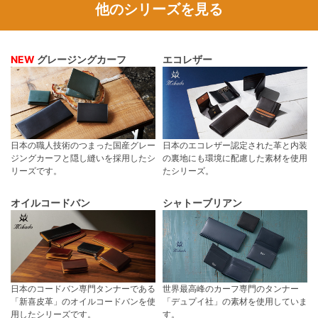
他のシリーズを見る
NEW
グレージングカーフ
エコレザー
日本の職人技術のつまった国産グレー
日本のエコレザー認定された革と内装
ジングカーフと隠し縫いを採用したシ
の裏地にも環境に配慮した素材を使用
リーズです。
たシリーズ。
オイルコードバン
シャトーブリアン
日本のコードバン専門タンナーである
世界最高峰のカーフ専門のタンナー
「新喜皮革」のオイルコードバンを使
「デュプイ社」の素材を使用していま
用したシリーズです。
す。