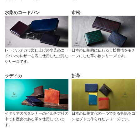
水染めコードバン
市松
レーデルオガワ製仕上げの水染めコー
日本の伝統的に伝わる市松模様をモチ
ドバンのレザーを表に使用した上質な
ーフにした革小物シリーズです。
シリーズです。
ラディカ
折革
イタリアの名タンナーのイルチア社の
日本の伝統文化の一つである折紙をコ
中でも歴史のある革を使用していま
ンセプトに作られたシリーズです。
す。