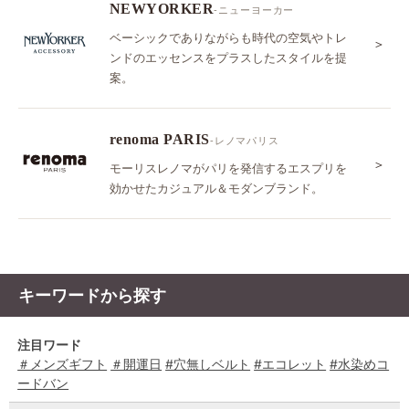
NEWYORKER
-ニューヨーカー
ベーシックでありながらも時代の空気やトレ
＞
ンドのエッセンスをプラスしたスタイルを提
案。
renoma PARIS
-レノマパリス
＞
モーリスレノマがパリを発信するエスプリを
効かせたカジュアル＆モダンブランド。
キーワードから探す
注目ワード
＃メンズギフト
＃開運日
#穴無しベルト
#エコレット
#水染めコ
ードバン