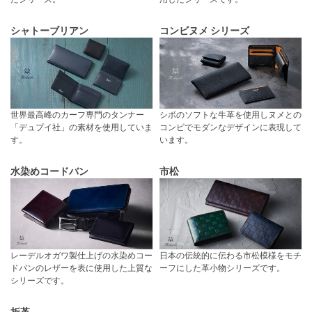
シャトーブリアン
コンビヌメ シリーズ
世界最高峰のカーフ専門のタンナー
シボのソフトな牛革を使用しヌメとの
「デュプイ社」の素材を使用していま
コンビでモダンなデザインに表現して
す。
います。
水染めコードバン
市松
レーデルオガワ製仕上げの水染めコー
日本の伝統的に伝わる市松模様をモチ
ドバンのレザーを表に使用した上質な
ーフにした革小物シリーズです。
シリーズです。
折革