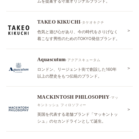
ムを提案する守屋オリジナルブランド。
TAKEO KIKUCHI
-タケオキクチ
＞
色気と遊び心があり、今の時代をさりげなく
着こなす男性のためのTOKYO発信ブランド。
Aquascutum
-アクアスキュータム
＞
ロンドン、リージェント街で創設した160年
以上の歴史をもつ伝統のブランド。
MACKINTOSH PHILOSOPHY
-マッ
キントッシュ フィロソフィー
＞
英国を代表する老舗ブランド「マッキントッ
シュ」のセカンドラインとして誕生。