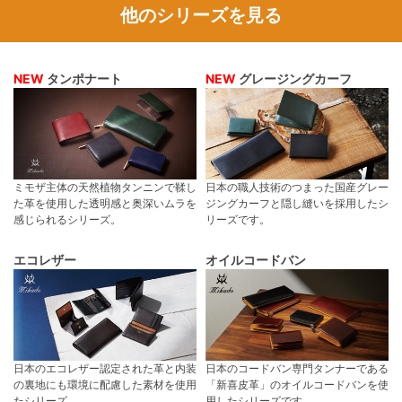
他のシリーズを見る
NEW
タンポナート
NEW
グレージングカーフ
ミモザ主体の天然植物タンニンで鞣し
日本の職人技術のつまった国産グレー
た革を使用した透明感と奥深いムラを
ジングカーフと隠し縫いを採用したシ
感じられるシリーズ。
リーズです。
エコレザー
オイルコードバン
日本のエコレザー認定された革と内装
日本のコードバン専門タンナーである
の裏地にも環境に配慮した素材を使用
「新喜皮革」のオイルコードバンを使
たシリーズ。
用したシリーズです。