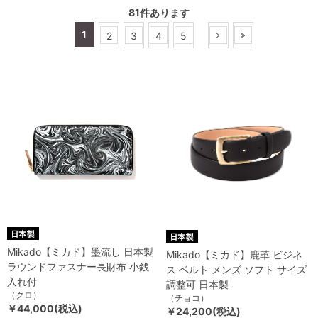
81
件あります
1
2
3
4
5
Mikado【ミカド】墨流し 日本製
Mikado【ミカド】鹿革 ビジネ
ラウンドファスナー長財布 小銭
ス ベルト メンズ ソフト サイズ
入れ付
調整可 日本製
（クロ）
（チョコ）
￥44,000(税込)
￥24,200(税込)