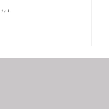
ります。
9
2026.10
月
日
月
火
水
木
金
土
日
月
1
2
3
4
5
6
7
8
9
10
11
12
4
5