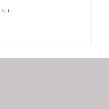
ります。
9
2026.10
月
日
月
火
水
木
金
土
日
月
1
2
3
4
5
6
7
8
9
10
11
12
4
5