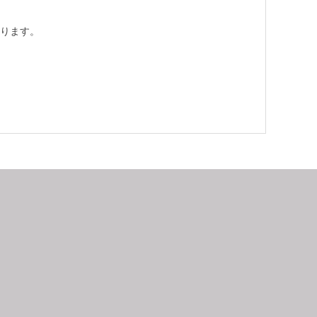
ります。
9
2026.10
月
日
月
火
水
木
金
土
日
月
1
2
3
4
5
6
7
8
9
10
11
12
4
5