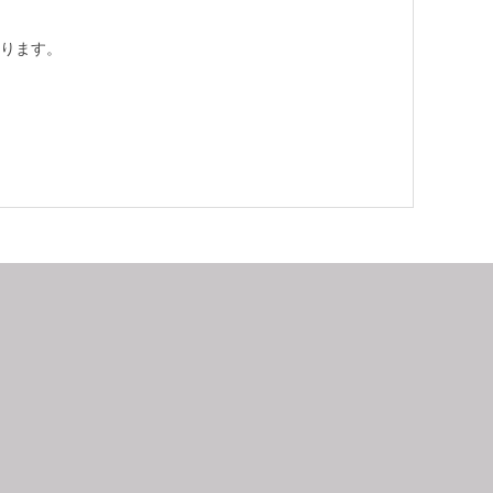
ります。
9
2026.10
月
日
月
火
水
木
金
土
日
月
1
2
3
4
5
6
7
8
9
10
11
12
4
5