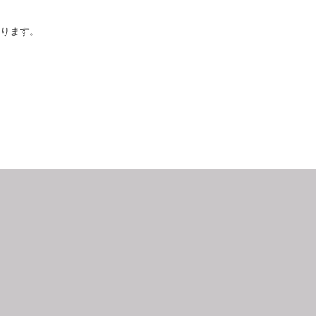
ります。
9
2026.10
月
日
月
火
水
木
金
土
日
月
1
2
3
4
5
6
7
8
9
10
11
12
4
5