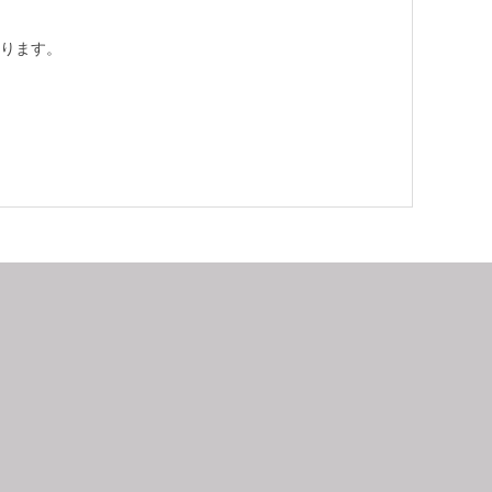
ります。
9
2026.10
月
日
月
火
水
木
金
土
日
月
1
2
3
4
5
6
7
8
9
10
11
12
4
5