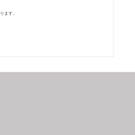
ります。
9
2026.10
月
日
月
火
水
木
金
土
日
月
1
2
3
4
5
6
7
8
9
10
11
12
4
5