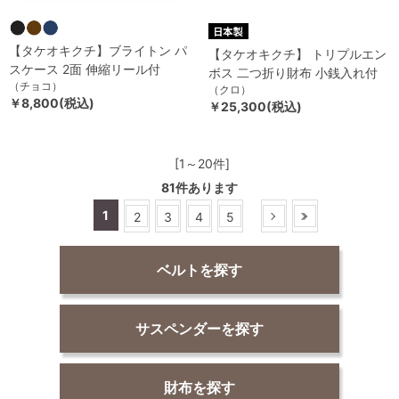
【タケオキクチ】ブライトン パ
【タケオキクチ】 トリプルエン
スケース 2面 伸縮リール付
ボス 二つ折り財布 小銭入れ付
（チョコ）
（クロ）
￥8,800(税込)
￥25,300(税込)
[1～20件]
81
件あります
1
2
3
4
5
ベルトを探す
サスペンダーを探す
財布を探す