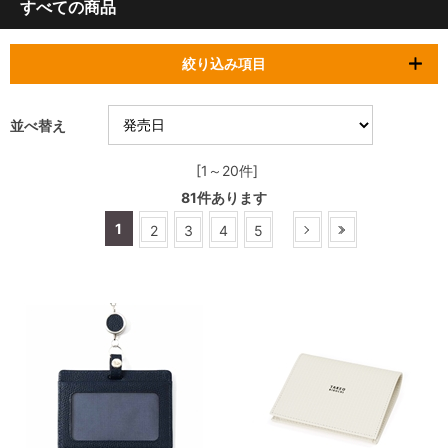
すべての商品
絞り込み項目
並べ替え
[1～20件]
81
件あります
1
2
3
4
5